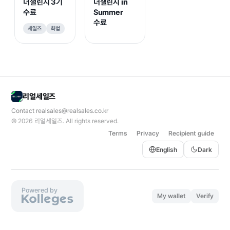
더챌린지 3기
더챌린지 in
수료
Summer
수료
세일즈
화법
리얼세일즈
Contact
realsales@realsales.co.kr
© 2026
리얼세일즈
. All rights reserved.
Terms
Privacy
Recipient guide
English
Dark
Powered by
My wallet
Verify